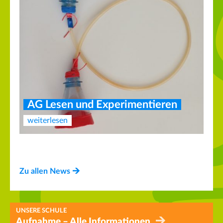
AG Lesen und Experimentieren
weiterlesen
Neuer Vorstand des Fördervereins
weiterlesen
Zu allen News
UNSERE SCHULE
Aufnahme – Alle Informationen