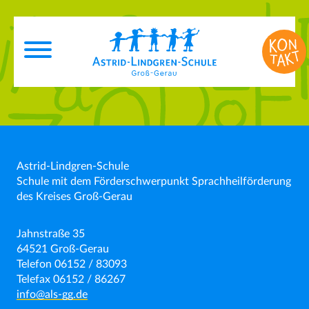
Astrid-Lindgren-Schule
Schule mit dem Förderschwerpunkt Sprachheilförderung
des Kreises Groß-Gerau
Jahnstraße 35
64521 Groß-Gerau
Telefon 06152 / 83093
Telefax 06152 / 86267
info@als-gg.de