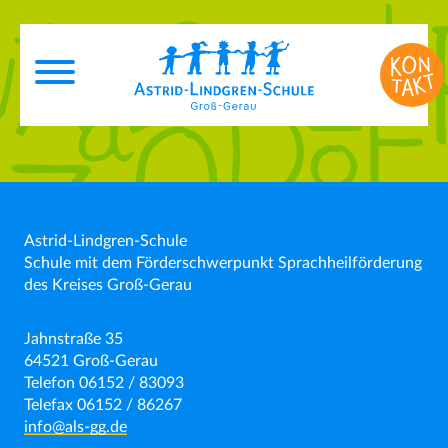
Astrid-Lindgren-Schule
Schule mit dem Förderschwerpunkt Sprachheilförderung
des Kreises Groß-Gerau
Jahnstraße 35
64521 Groß-Gerau
Telefon 06152 / 83093
Telefax 06152 / 86267
info@als-gg.de