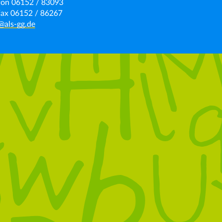
fon 06152 / 83093
fax 06152 / 86267
@als-gg.de