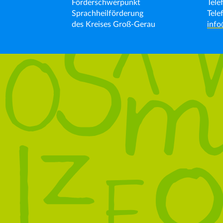
Förderschwerpunkt
Tele
Sprachheilförderung
Tele
des Kreises Groß-Gerau
info