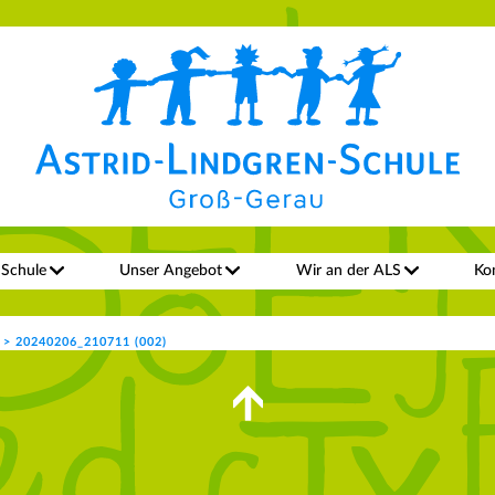
 Schule
Unser Angebot
Wir an der ALS
Ko
>
20240206_210711 (002)