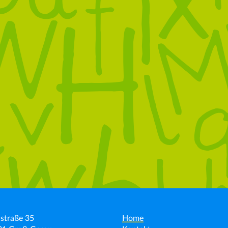
straße 35
Home