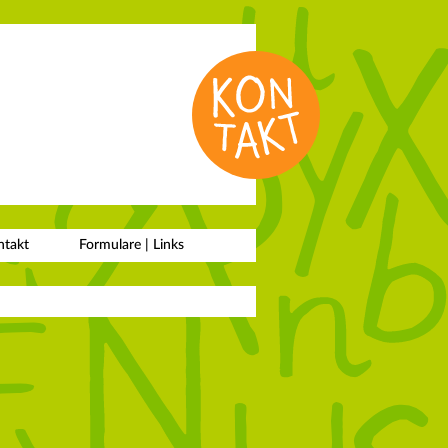
ntakt
Formulare |
Links