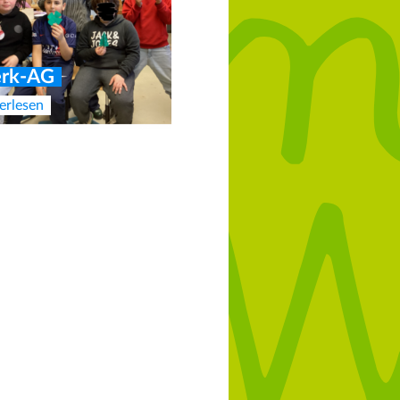
rk-AG
erlesen
er Vorstand des
dervereins
erlesen