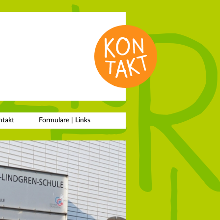
ntakt
Formulare |
Links