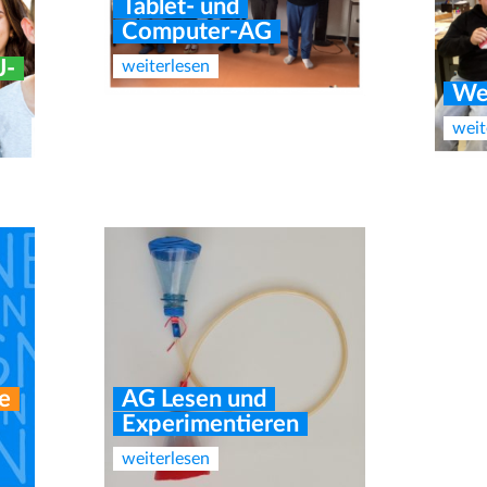
Tablet- und
Computer-AG
J-
weiterlesen
We
weit
Neu
För
weit
e
AG Lesen und
Experimentieren
weiterlesen