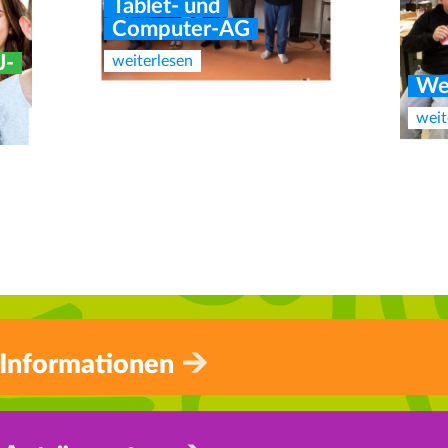
Tablet- und
Computer-AG
J-
weiterlesen
We
weit
e
AG Lesen und
Neu
Experimentieren
För
weiterlesen
weit
 Informationen