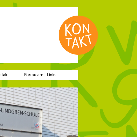
ntakt
Formulare |
Links