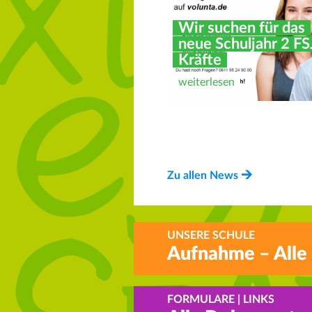
Wir suchen für das
neue Schuljahr 2 FS
Kräfte
Neue
weiterlesen
Vertrauenslehrkräft
an der ALS
weiterlesen
Zu allen News
UNSERE SCHULE
Aufnahme – Alle
FORMULARE | LINKS