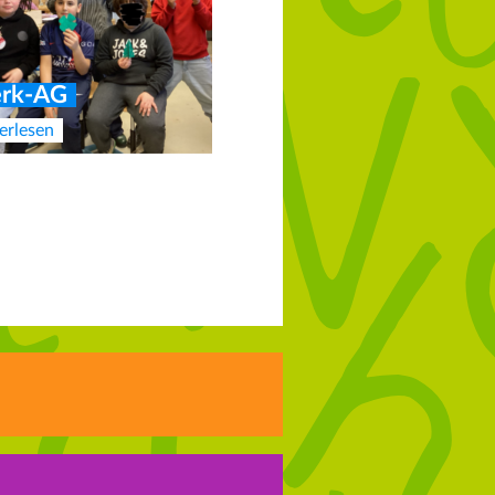
rk-AG
erlesen
er Vorstand des
dervereins
erlesen