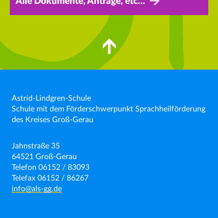
Alle Dokumente, Anträge, etc…
Astrid-Lindgren-Schule
Schule mit dem Förderschwerpunkt Sprachheilförderung
des Kreises Groß-Gerau
Jahnstraße 35
64521 Groß-Gerau
Telefon 06152 / 83093
Telefax 06152 / 86267
info@als-gg.de