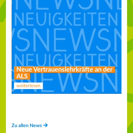
Neue Vertrauenslehrkräfte an der
ALS
weiterlesen
AG Lesen und Experimentieren
Neuer Vorstand des Fördervereins
weiterlesen
weiterlesen
Zu allen News