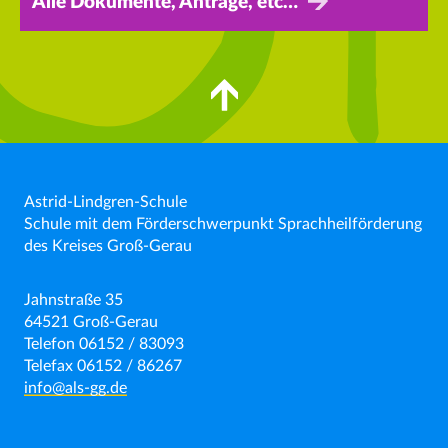
Alle Dokumente, Anträge, etc…
Astrid-Lindgren-Schule
Schule mit dem Förderschwerpunkt Sprachheilförderung
des Kreises Groß-Gerau
Jahnstraße 35
64521 Groß-Gerau
Telefon 06152 / 83093
Telefax 06152 / 86267
info@als-gg.de