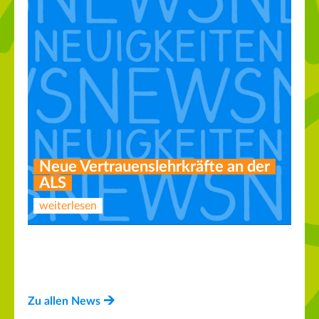
Neue Vertrauenslehrkräfte an der
ALS
weiterlesen
AG Lesen und Experimentieren
Neuer Vorstand des Fördervereins
weiterlesen
weiterlesen
Zu allen News