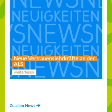
Neue Vertrauenslehrkräfte an der
ALS
weiterlesen
AG Lesen und Experimentieren
Neuer Vorstand des Fördervereins
weiterlesen
weiterlesen
Zu allen News